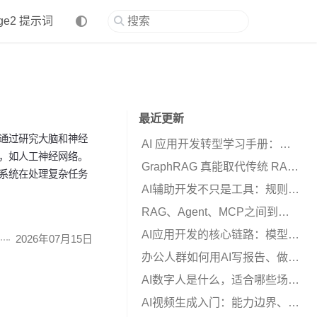
age2 提示词
最近更新
通过研究大脑和神经
AI 应用开发转型学习手册：需要学习AI哪此关键技术点
，如人工神经网络。
GraphRAG 真能取代传统 RAG 吗？从微软、斯坦福到 Anthropic，看懂知识图谱工程
系统在处理复杂任务
AI辅助开发不只是工具：规则、上下文和评测体系
RAG、Agent、MCP之间到底是什么关系？
AI应用开发的核心链路：模型、上下文、工具、记忆和评测
2026年07月15日
办公人群如何用AI写报告、做PPT和整理资料
AI数字人是什么，适合哪些场景？
AI视频生成入门：能力边界、流程和常见误区