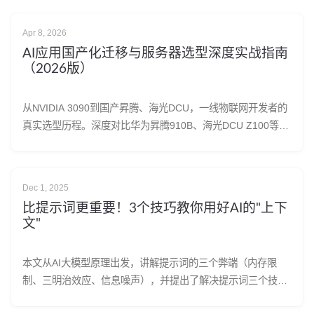
Apr 8, 2026
AI应用国产化迁移与服务器选型深度实战指南
（2026版）
从NVIDIA 3090到国产昇腾、海光DCU，一线物联网开发者的
真实选型历程。深度对比华为昇腾910B、海光DCU Z100等国
产AI芯片与NVIDIA全系产品线，详解浪潮、新华三等服务器品
牌适配矩阵。涵盖CUDA迁移三条路径、显存选型公式、网信
办备案全流程及信创合规策略，附可直接落地的行动清单。适
Dec 1, 2025
合正在纠结"国产还是英伟达"的AI应用开发者和企业技术决策
比提示词更重要！3个技巧教你用好AI的"上下
者。
文"
本文从AI大模型原理出发，讲解提示词的三个弊端（内存限
制、三明治效应、信息噪声），并提出了解决提示词三个技
巧，让大模型更能理解你的意图，更好地完成任务。