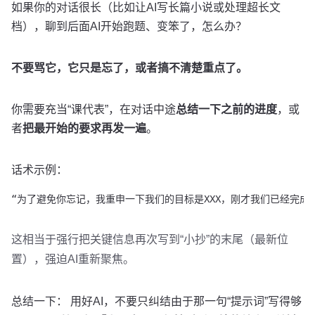
如果你的对话很长（比如让AI写长篇小说或处理超长文
档），聊到后面AI开始跑题、变笨了，怎么办？
不要骂它，它只是忘了，或者搞不清楚重点了。
你需要充当“课代表”，在对话中途
总结一下之前的进度
，或
者
把最开始的要求再发一遍
。
话术示例：
“为了避免你忘记，我重申一下我们的目标是XXX，刚才我们已经完成了Y
这相当于强行把关键信息再次写到“小抄”的末尾（最新位
置），强迫AI重新聚焦。
总结一下： 用好AI，不要只纠结由于那一句“提示词”写得够