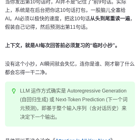
当你发出第10句话时，AI并不是“记住了”前9句话。实际
上，系统是在后台把你这10句话打包，一股脑儿全塞给
AI。AI必须以极快的速度，把这10句话
从头到尾重读一遍
，
假装自己记得，然后预测出第11句话。
上下文，就是AI每次回答前必须复习的“临时小抄”。
没有这个小抄，AI瞬间就会失忆，连你是谁、刚才聊了什么
都会忘得一干二净。
LLM 运作方式确实是 Autoregressive Generation
(自回归生成) 或 Next-Token Prediction (下一个词
元预测)，即基于整个输入序列（含对话历史）来
决定下一个输出。