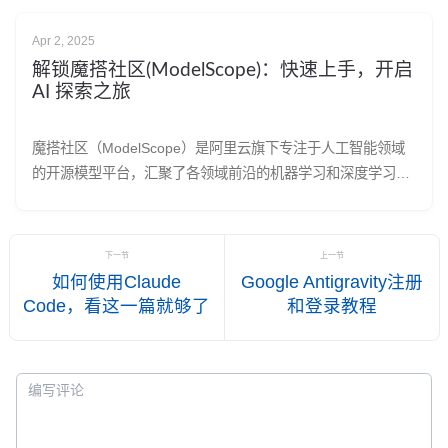
Apr 2, 2025
解锁魔搭社区(ModelScope)：快速上手，开启
AI 探索之旅
魔搭社区（ModelScope）是阿里云旗下专注于人工智能领域
的开源模型平台，汇聚了各领域前沿的机器学习和深度学习模
型，为开发者、研究人员及企业打造集模型探索、体验、推
理、训练、部署和应用于一体的综合性服务平台。本文介绍魔
搭社区的基本入门使用，包括基本介绍、注册登录、模型浏览
下一节
上一节
和选择、模型在线体验、使用NoteBook和API进行开发调用
如何使用Claude
Google Antigravity注册
等，文中相关版块内容会分章节展开详细介绍。
Code，看这一篇就够了
和登录教程