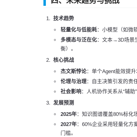
四、未来趋势与挑战
技术趋势
轻量化与低能耗
：小模型（如微软
多模态与泛在化
：文本→3D场景生
衡）。
核心挑战
杰文斯悖论
：单个Agent能效提
伦理与治理
：自主决策引发的责
社会影响
：人机协作关系从“辅助
发展预测
2025年
：知识图谱覆盖80%标化
2027年
：60%企业采用轻量化方案（
门槛。