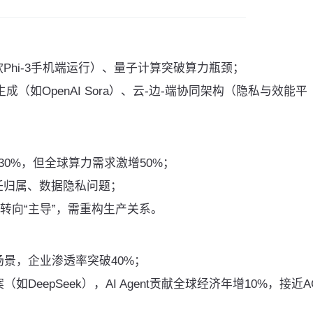
Phi-3手机端运行）、量子计算突破算力瓶颈；
成（如OpenAI Sora）、云-边-端协同架构（隐私与效能平
升30%，但全球算力需求激增50%；
任归属、数据隐私问题；
”转向“主导”，需重构生产关系。
场景，企业渗透率突破40%；
如DeepSeek），AI Agent贡献全球经济年增10%，接近A