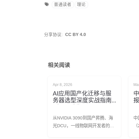
普通读者
理论
分享协议:
CC BY 4.0
相关阅读
Apr 8, 2026
Ma
AI应用国产化迁移与服
中
务器选型深度实战指南
报
（2026版）
从NVIDIA 3090到国产昇腾、海
中
光DCU，一线物联网开发者的真
（
实选型历程。深度对比华为昇腾
报