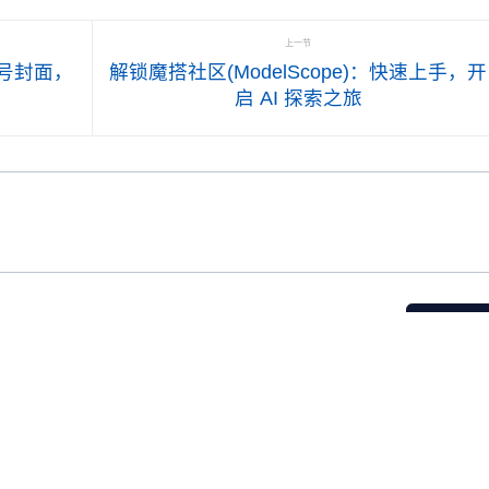
实践、未来趋势四个维度展
生成的应用场景遥遥领先。
，全面分析中国AI Agent行业
上一节
发展现状与前景。
号封面，
解锁魔搭社区(ModelScope)：快速上手，开
启 AI 探索之旅