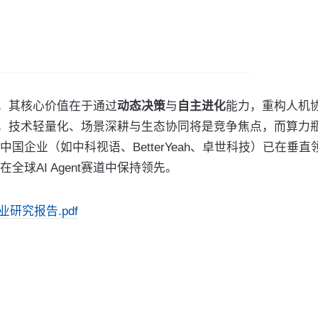
，其核心价值在于通过
动态决策
与
自主进化
能力，重构人机
来，技术轻量化、场景深耕与生态协同将是竞争焦点，而算力
企业（如中科视语、BetterYeah、卓世科技）已在垂直
球AI Agent赛道中保持领先。
行业研究报告.pdf