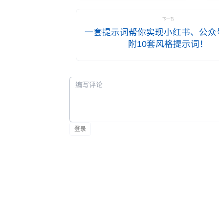
910B、海光DCU Z100等国产AI
业
芯片与NVIDIA全系产品线，详解
开
下一节
浪潮、新华三等服务器品牌适配
的
一套提示词帮你实现小红书、公众
矩阵。涵盖CUDA迁移三条路
附10套风格提示词！
径、显存选型公式、网信办备案
全流程及信创合规策略，附可直
接落地的行动清单。适合正在纠
结"国产还是英伟达"的AI应用开
发者和企业技术决策者。