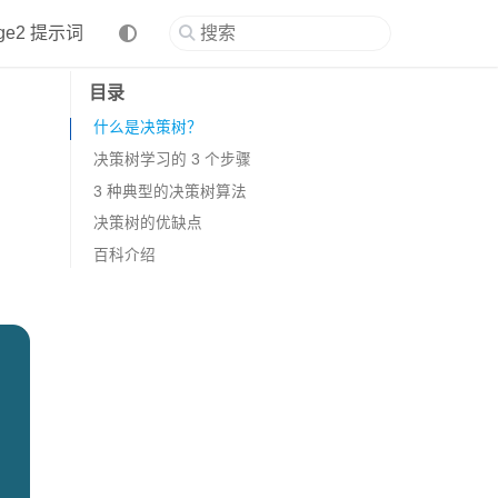
age2 提示词
目录
什么是决策树？
决策树学习的 3 个步骤
3 种典型的决策树算法
步骤一、特征选择
决策树的优缺点
步骤二、决策树生成
百科介绍
步骤三、决策树剪枝
百度百科（详情）
维基百科（详情）