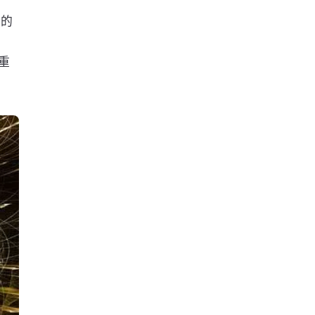
新的
义重