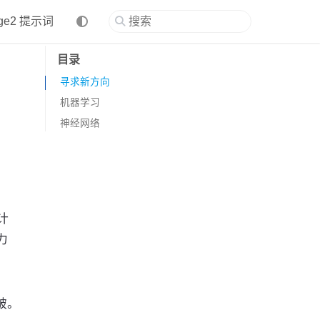
age2 提示词
目录
寻求新方向
机器学习
神经网络
计
力
破。