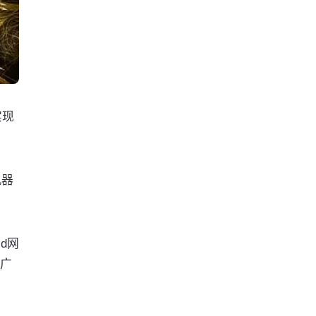
实现
机器
ld网
推广