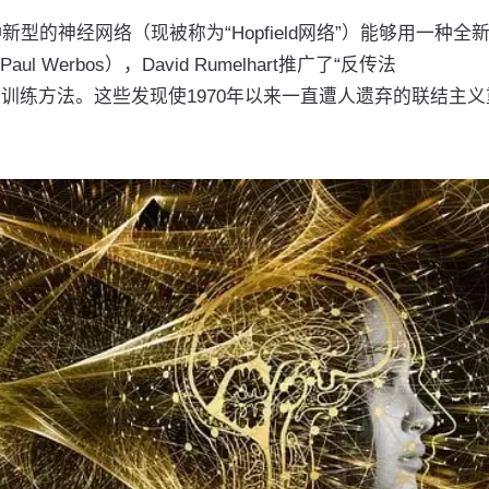
证明一种新型的神经网络（现被称为“Hopfield网络”）能够用一种全
erbos），David Rumelhart推广了“反传法
一种神经网络训练方法。这些发现使1970年以来一直遭人遗弃的联结主