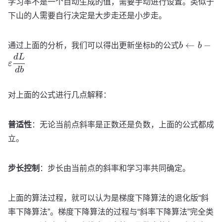
学习率不是一个自动生成的值，需要手动进行设置。类似于
下山的人需要自行决定是大步走还是小步走。
b\leftarro
←
−
通过上面的分析，我们可以得出更新坐标b的公式
b
b
b -
d
L
ε
\varepsilo
d
b
\dfrac{dL
{db}
对上面的公式进行几点解释：
普适性
：无论当前点斜率是正数还是负数，上面的公式都成
立。
步长控制
：步长由当前点的斜率和学习率共同确定。
上面的算法过程，就可以认为是梯度下降算法的退化版“斜
率下降算法”。梯度下降算法的过程与“斜率下降算法”完全类