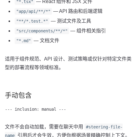
— React 组件和 JSX 文件
"*.tsx"
— API 路由和后端逻辑
"app/api/**/*"
— 测试文件及工具
"**/*.test.*"
— 组件相关指引
"src/components/**/*"
— 文档文件
"*.md"
适用于组件规范、API 设计、测试策略或仅针对特定文件类
型的部署流程等领域标准。
手动包含
--- inclusion: manual ---
文件不会自动加载，需要在聊天中用
#steering-file-
引用后才会生效，方便你根据场景精确控制上下文。
name