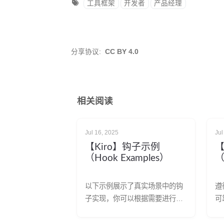
工具框架
开发者
产品经理
分享协议:
CC BY 4.0
相关阅读
Jul 16, 2025
Jul
【Kiro】钩子示例
【
（Hook Examples）
（
以下示例展示了真实场景中的钩
遵
子实现，你可以根据需要进行调
可
整。每个示例包括触发类型、目
升
标文件匹配模式和完整的钩子指
且