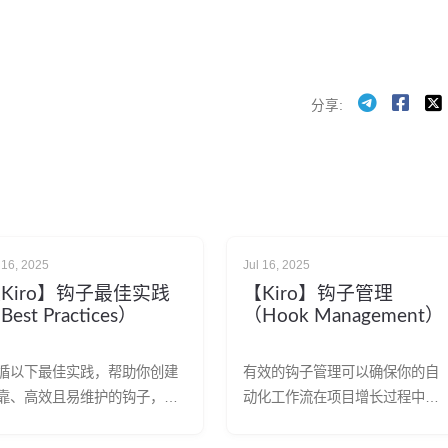
分享
 16, 2025
Jul 16, 2025
Kiro】钩子最佳实践
【Kiro】钩子管理
Best Practices）
（Hook Management）
循以下最佳实践，帮助你创建
有效的钩子管理可以确保你的自
靠、高效且易维护的钩子，提
动化工作流在项目增长过程中保
开发工作流程。 钩子设计 明确
持有序、易维护且高效。 管理你
具体 编写详细且明确的指令 每
的钩子 你可以通过 Kiro 面板中