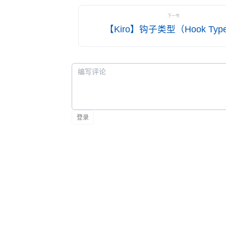
令。 安全提交前扫描器
个
下一节
（Security Pre-Commit
杂
【Kiro】钩子类型（Hook Typ
Scanner） 该钩子在提交前扫描
示
文件，防止安全泄漏。 触发类
钩
型： 文件保存 目标： **/* 钩子指
文
令： Review