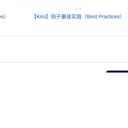
钩子专注于一个具体任务 对复
的 Agent Hooks 部分访问所有钩
上一节
操作使用编号步骤 充分测试 在
子。 启用/禁用钩子 无需删除即
es）
【Kiro】钩子最佳实践（Best Practices）
例文件上测试钩子再部署 验证
可快速开关钩子： 快速切换：点
子能处理各种边缘情况 先限制
击 Agent Hooks 面板中钩子旁的
件匹配模式，逐步扩大
眼睛图标 钩子视图中切换：选择
备案号:
浙ICP备06043869号-8