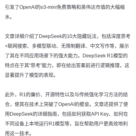
引发了OpenAI的o3-mini免费策略和英伟达市值的大幅缩
水。
文章详细介绍了DeepSeek的10大隐藏玩法，包括深度思考
+联网搜索、多模型联动、无限制翻译、中文写作等，展示
了其在不同应用场景下的强大能力。DeepSeek R1模型的
特点在于其“思考”能力，即在给出答案前进行逻辑推理，这
显著提升了模型的表现。
此外，R1的廉价、开源特性以及与传统强化学习方法的结
合，使其在技术上突破了OpenAI的壁垒。文章还提供了使
用DeepSeek的详细指南，包括如何获取API Key、如何在
不同设备上本地运行R1模型等，旨在帮助用户更高效地利
用这一技术。