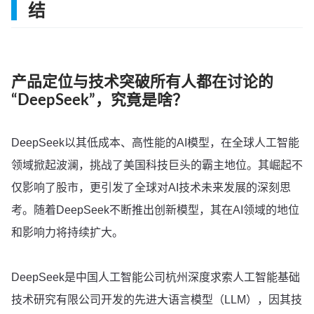
结
产品定位与技术突破所有人都在讨论的
“DeepSeek”，究竟是啥？
DeepSeek以其低成本、高性能的AI模型，在全球人工智能
领域掀起波澜，挑战了美国科技巨头的霸主地位。其崛起不
仅影响了股市，更引发了全球对AI技术未来发展的深刻思
考。随着DeepSeek不断推出创新模型，其在AI领域的地位
和影响力将持续扩大。
DeepSeek是中国人工智能公司杭州深度求索人工智能基础
技术研究有限公司开发的先进大语言模型（LLM），因其技