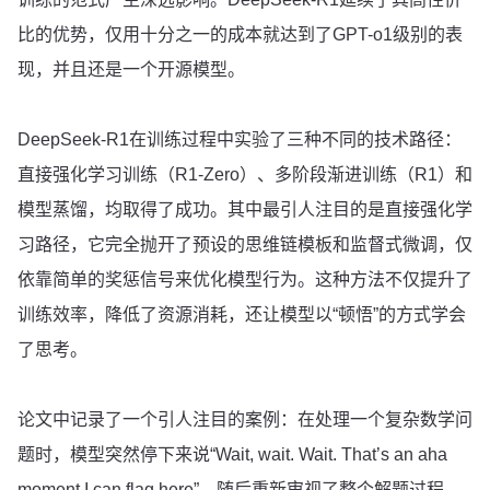
比的优势，仅用十分之一的成本就达到了GPT-o1级别的表
现，并且还是一个开源模型。
DeepSeek-R1在训练过程中实验了三种不同的技术路径：
直接强化学习训练（R1-Zero）、多阶段渐进训练（R1）和
模型蒸馏，均取得了成功。其中最引人注目的是直接强化学
习路径，它完全抛开了预设的思维链模板和监督式微调，仅
依靠简单的奖惩信号来优化模型行为。这种方法不仅提升了
训练效率，降低了资源消耗，还让模型以“顿悟”的方式学会
了思考。
论文中记录了一个引人注目的案例：在处理一个复杂数学问
题时，模型突然停下来说“Wait, wait. Wait. That’s an aha
moment I can flag here”，随后重新审视了整个解题过程。