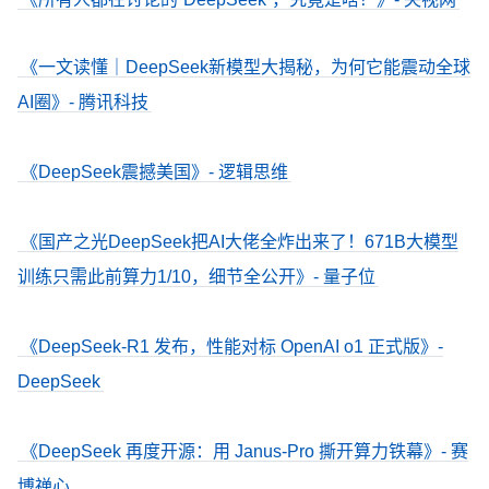
《一文读懂｜DeepSeek新模型大揭秘，为何它能震动全球
AI圈》- 腾讯科技
《DeepSeek震撼美国》- 逻辑思维
《国产之光DeepSeek把AI大佬全炸出来了！671B大模型
训练只需此前算力1/10，细节全公开》- 量子位
《DeepSeek-R1 发布，性能对标 OpenAI o1 正式版》-
DeepSeek
《DeepSeek 再度开源：用 Janus-Pro 撕开算力铁幕》- 赛
博禅心