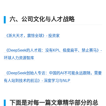
六、公司文化与人才战略
《浙大天才，震惊全球》- 投资家
《DeepSeek的人才观：没有KPI、极度扁平、禁止赛马》-
环球人力资源智库
《DeepSeek创始人专访：中国的AI不可能永远跟随，需要
有人站到技术的前沿》- 深度学习与NLP
下面是对每一篇文章精华部分的总