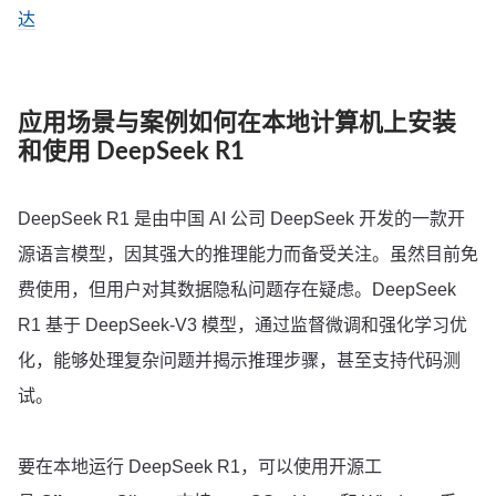
达
应用场景与案例如何在本地计算机上安装
和使用 DeepSeek R1
DeepSeek R1 是由中国 AI 公司 DeepSeek 开发的一款开
源语言模型，因其强大的推理能力而备受关注。虽然目前免
费使用，但用户对其数据隐私问题存在疑虑。DeepSeek
R1 基于 DeepSeek-V3 模型，通过监督微调和强化学习优
化，能够处理复杂问题并揭示推理步骤，甚至支持代码测
试。
要在本地运行 DeepSeek R1，可以使用开源工