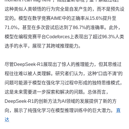
这种类似人类顿悟的行为完全是自发产生的，而不是预先设
定的。模型在数学竞赛AIME中的正确率从15.6%提升至
71.0%，甚至在多次尝试后达到了86.7%的准确率。此外，
模型在编程竞赛平台Codeforces上表现出了超过96.3%人类
选手的水平，展现了其跨域推理能力。
尽管DeepSeek-R1展现出了惊人的推理能力，但其思维过
程往往难以被人类理解。研究者们认为，这种“口齿不清”的
问题可能源于模型在强化学习过程中形成的独特思维模式，
这是未来需要进一步探索和解决的问题。总体而言，
DeepSeek-R1的创新方法为AI领域的发展提供了新的方
向，展示了纯强化学习在模型推理训练中的巨大潜力。
直
达