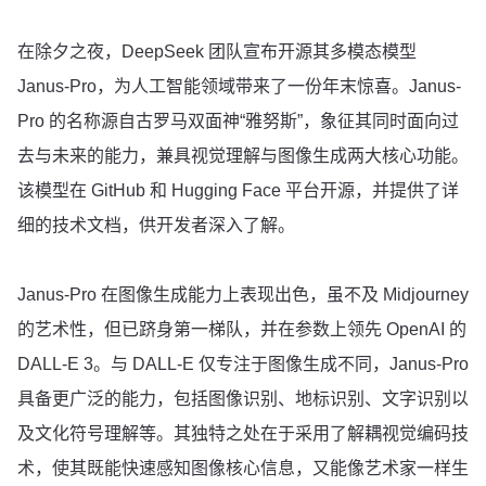
在除夕之夜，DeepSeek 团队宣布开源其多模态模型
Janus-Pro，为人工智能领域带来了一份年末惊喜。Janus-
Pro 的名称源自古罗马双面神“雅努斯”，象征其同时面向过
去与未来的能力，兼具视觉理解与图像生成两大核心功能。
该模型在 GitHub 和 Hugging Face 平台开源，并提供了详
细的技术文档，供开发者深入了解。
Janus-Pro 在图像生成能力上表现出色，虽不及 Midjourney
的艺术性，但已跻身第一梯队，并在参数上领先 OpenAI 的
DALL-E 3。与 DALL-E 仅专注于图像生成不同，Janus-Pro
具备更广泛的能力，包括图像识别、地标识别、文字识别以
及文化符号理解等。其独特之处在于采用了解耦视觉编码技
术，使其既能快速感知图像核心信息，又能像艺术家一样生