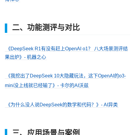
二、功能测评与对比
《DeepSeek R1有没有赶上OpenAI o1？ 八大场景测评结
果出炉》- 机器之心
《我挖出了DeepSeek 10大隐藏玩法，这下OpenAI的o3-
mini没上线就已经输了》- 卡尔的AI沃兹
《为什么没人说DeepSeek的数学和代码？》- AI异类
三、应用场景与案例