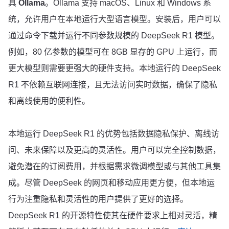
具
Ollama
。Ollama 支持 macOS、Linux 和 Windows 系
统，允许用户在本地运行大型语言模型。安装后，用户可以
通过命令下载并运行不同参数规模的 DeepSeek R1 模型。
例如，80 亿参数的模型可在 8GB 显存的 GPU 上运行，而
更大模型则需要更强大的硬件支持。本地运行的 DeepSeek
R1 不依赖互联网连接，且无法访问实时数据，确保了隐私
和离线使用的便利性。
本地运行 DeepSeek R1 的优势包括数据隐私保护、离线访
问、未来保障以及更高的灵活性。用户可以完全控制数据，
避免潜在的订阅费用，并根据需求微调模型或与其他工具集
成。尽管 DeepSeek 的网页和移动应用更方便，但本地运
行为注重隐私和灵活性的用户提供了更好的选择。
DeepSeek R1 的开源特性使其在硬件要求上相对灵活，精