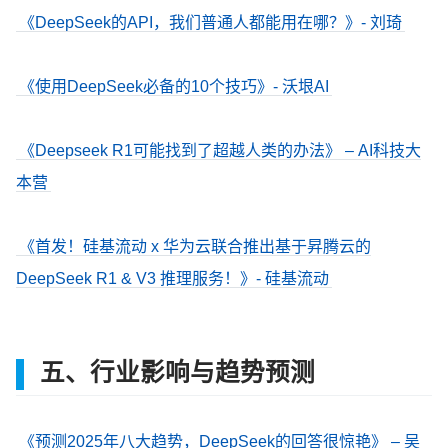
《DeepSeek的API，我们普通人都能用在哪？》- 刘琦
《使用DeepSeek必备的10个技巧》- 沃垠AI
《Deepseek R1可能找到了超越人类的办法》 – AI科技大
本营
《首发！硅基流动 x 华为云联合推出基于昇腾云的
DeepSeek R1 & V3 推理服务！》- 硅基流动
五、行业影响与趋势预测
《预测2025年八大趋势，DeepSeek的回答很惊艳》 – 吴