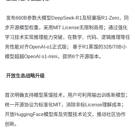
发布660B参数大模型DeepSeek-R1及轻量版R1-Zero，同
步开源模型权重，采用MIT License无限制商用；通过强化
学习技术实现推理能力突破，在数学、代码、逻辑推理等任
务性能对齐OpenAI-o1正式版； 基于R1蒸馏的32B/70B小
模型超越OpenAI o1-mini，提供6个开源版本。
开放生态战略升级
首次明确支持模型蒸馏技术，用户可利用输出训练新模型；
统一开源协议为标准化MIT，消除非标License理解成本；
开放HuggingFace模型库及完整技术论文，推动社区协作
创新。