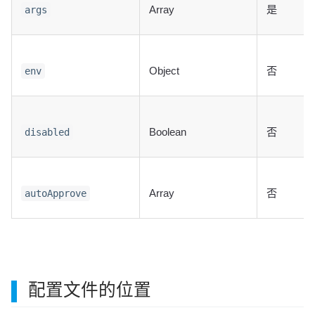
Array
是
args
Object
否
env
Boolean
否
disabled
Array
否
autoApprove
配置文件的位置