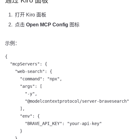
通过 Kiro 面板
打开 Kiro 面板
点击
Open MCP Config
图标
示例：
{

  "mcpServers": {

    "web-search": {

      "command": "npx",

      "args": [

        "-y",

        "@modelcontextprotocol/server-bravesearch"

      ],

      "env": {

        "BRAVE_API_KEY": "your-api-key"

      }

    }
