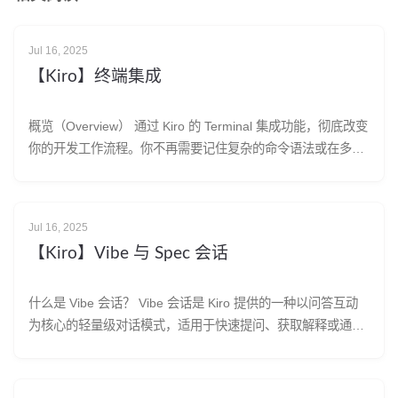
Jul 16, 2025
【Kiro】终端集成
概览（Overview） 通过 Kiro 的 Terminal 集成功能，彻底改变
你的开发工作流程。你不再需要记住复杂的命令语法或在多个
窗口之间来回切换，只需用自然语言描述你想要做的事，Kiro
就会将请求转换为可执行的命令，保持上下文一致，并通过安
全的审批系统让你在安装依赖、操作 Git、或探索代
Jul 16, 2025
【Kiro】Vibe 与 Spec 会话
什么是 Vibe 会话？ Vibe 会话是 Kiro 提供的一种以问答互动
为核心的轻量级对话模式，适用于快速提问、获取解释或通过
更自由的方式构建项目。 如何进入 当你创建新会话时，可以
通过会话选择器（session picker）在 Vibe 和 Spec 模式之间
切换。这允许你根据当前任务选择最合