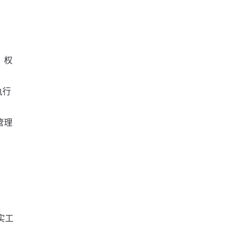
查、权
执行
管理
实工