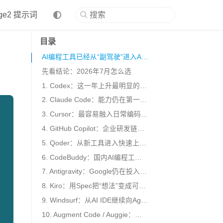
age2 提示词
目录
AI编程工具已经从“副驾驶”进入Agent阶段
先看结论：2026年7月怎么选
1. Codex：这一年上升最明显的全形态编程Agent
2. Claude Code：能力仍在第一梯队，但国内使用门槛不能忽略
3. Cursor：最容易融入日常编码的AI IDE
4. GitHub Copilot：企业研发链路里最稳的生态选择
5. Qoder：从新工具进入快速上升期
6. CodeBuddy：国内AI编程工具中上升较快的一支
7. Antigravity：Google仍在投入，但综合选型要看实际条件
8. Kiro：用Spec把“想法”变成可执行开发过程
9. Windsurf：从AI IDE继续向Agent指挥中心扩展
10. Augment Code / Auggie：没有消失，而是转向团队Agent平台