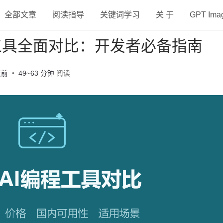
全部文章
阅读指导
关键词学习
关 于
GPT Im
编程工具全面对比：开发者必备指南
天前
49~63 分钟
阅读