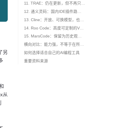
11. TRAE：仍在更新，但不再只是一款编程IDE
12. 通义灵码：国内IDE插件路线正在并入Qoder CN
13. Cline：开放、可换模型，也更考验成本管理
14. Roo Code：高度可定制的VS Code Agent
15. MarsCode：保留为历史观察项
横向对比：能力强，不等于在所有场景都最合适
了另
如何选择适合自己的AI编程工具
多
重要资料来源
e和
x从
列