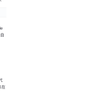
e
欢自
代
以在