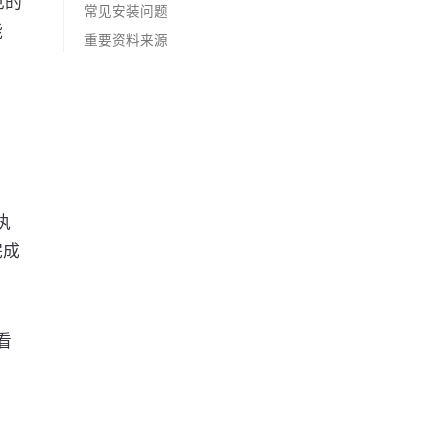
见的
常见安装问题
能
重要资料来源
执
完成
看
，